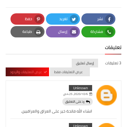
نشر
تغريد
حفظ
Pinterest
Twitter
Facebook
مشاركة
إرسال
طباعة
Print
Email
Whatsapp
تعليقات
3 تعليقات
إرسال تعليق
عرض التعليقات فقط
عرض التعليقات والردود
Unknown
6‏/10‏/2020، 4:25 ص
رد على التعليق
انشاء الله فاتحة خير على العراق والعراقيين.
Unknown