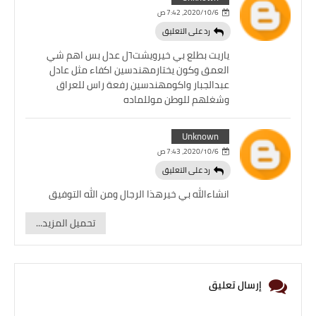
6‏/10‏/2020، 7:42 ص
رد على التعليق
ياريت بطلع بي خيرويشت٦ل عدل بس اهم شي
العمق وكون يختارمهندسين اكفاء مثل عادل
عبدالجبار واكومهندسين رفعة راس للعراق
وشغلهم للوطن موللماده
Unknown
6‏/10‏/2020، 7:43 ص
رد على التعليق
انشاءالله بي خيرهذا الرجال ومن الله التوفيق
تحميل المزيد...
إرسال تعليق