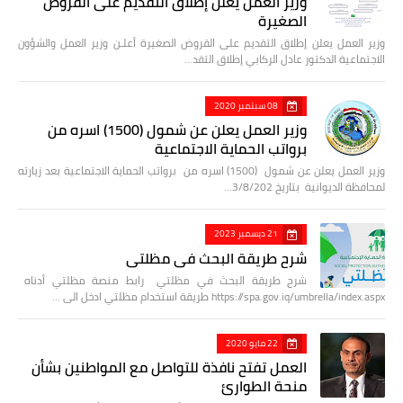
وزير العمل يعلن إطلاق التقديم على القروض
الصغيرة
وزير العمل يعلن إطلاق التقديم على القروض الصغيرة أعلـن وزير العمل والشؤون
الاجتماعية الدكتور عادل الركابي إطلاق التقد…
08 سبتمبر 2020
وزير العمل يعلن عن شمول (1500) اسره من
برواتب الحماية الاجتماعية
وزير العمل يعلن عن شمول (1500) اسره من برواتب الحماية الاجتماعية بعد زيارته
لمحافظة الديوانية بتاريخ 3/8/202…
21 ديسمبر 2023
شرح طريقة البحث في مظلتي
شرح طريقة البحث في مظلتي رابط منصة مظلتي أدناه
https://spa.gov.iq/umbrella/index.aspx طريقة استخدام مظلتي ادخل الى …
22 مايو 2020
العمل تفتح نافذة للتواصل مع المواطنين بشأن
منحة الطوارئ