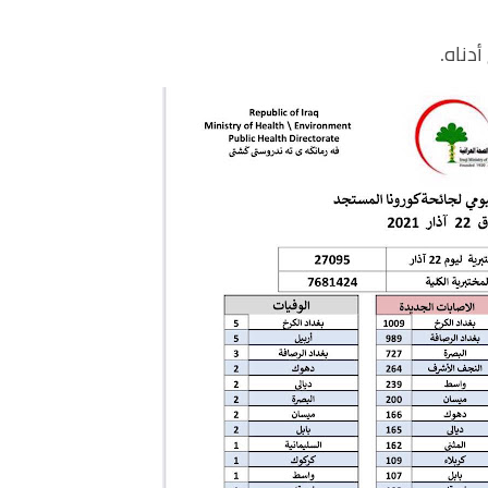
دناه.