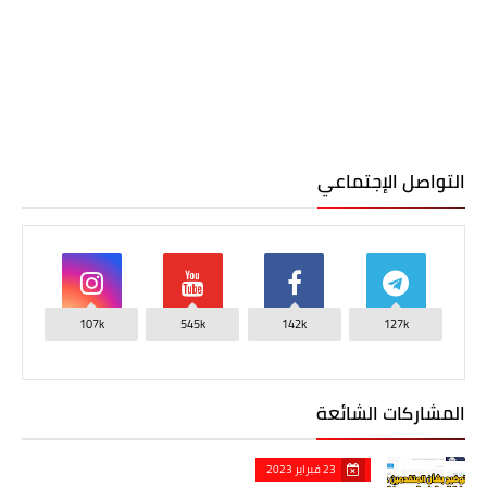
التواصل الإجتماعي
107k
545k
142k
127k
المشاركات الشائعة
23 فبراير 2023