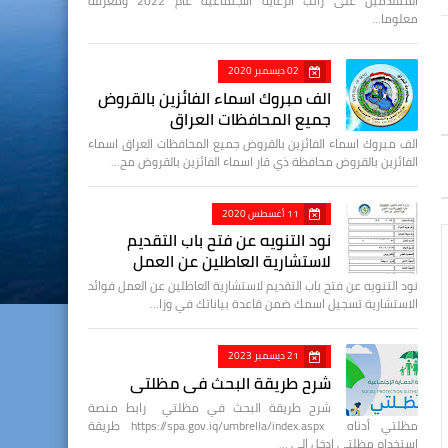
المتقدمين على راتب الرعاية الاجتماعية عام 2022 ومعرفة
معلوما…
02 ديسمبر 2020
الف مبروك اسماء الفائزين بالقروض
جميع المحافظات العراق
الف مبروك اسماء الفائزين بالقروض جميع المحافظات العراق اسماء
الفائزين بالقروض محافظة ذي قار اسماء الفائزين بالقروض مح…
11 أغسطس 2020
نود التنويه عن فتح باب التقديم
لاستشارية العاطلين عن العمل
نود التنويه عن فتح باب التقديم لاستشارية العاطلين عن العمل فوائد
الاستشارية تسجيل اسمك ضمن قاعدة بياناتك في وزا…
21 ديسمبر 2023
شرح طريقة البحث في مظلتي
شرح طريقة البحث في مظلتي رابط منصة
مظلتي أدناه https://spa.gov.iq/umbrella/index.aspx طريقة
استخدام مظلتي ادخل الى …