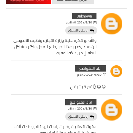
Unknown
30‏/6‏/2021، 8:40 ص
رد على التعليق
والله لو تتكرم علينا وزارة التجاره وتظيف الاندومي
لان محد يكدر بهذا الحر يطلع للمحل واكثر مشاكل
الاطفال من هذه الفقره
اياد المتواضع
30‏/6‏/2021، 8:40 م
😂😂👌قوية بشرفي
اياد المتواضع
30‏/6‏/2021، 8:41 م
رد على التعليق
ستوك اتعشيت وخليت راسك تريد تنام وعندك ألف
حسبة ببالك مواعيد والتزامات ووو