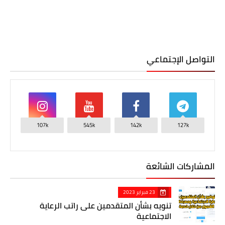
التواصل الإجتماعي
107k
545k
142k
127k
المشاركات الشائعة
23 فبراير 2023
تنويه بشأن المتقدمين على راتب الرعاية
الاجتماعية