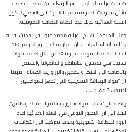
كشفت وزارة التجارة، اليوم الاربعاء، عن تفاصيل جديدة
بشأن مفردات التموينية، فيما اشارت الى السعي لتكون
السلة الغذائية بديلا جيدا لنظام البطاقة التموينية.
وقال المتحدث باسم الوزارة محمد حنون في حديث نقلته
وكالة الانباء العراقية، ان "قرار مجلس الوزراء رقم 160
اعاد للبطاقة التموينية حيويتها من خلال اضافة مواد
جديدة هي معجون الطماطم والفاصوليا والحمص
بالاضافة الى السكر والطحين والرز وزيت الطعام"، مبينا
ان "مواد البطاقة التموينية التي تجهز للمواطنين
اصبحت 7 مفردات .
واضاف ان "هذه المواد ستوزع بسلة واحدة للمواطنين"،
لافتا الى ان "التطور النوعي في السلة الغذائية اعاد
الروح للبطاقة التموينية بعدما تعرضت الى انتكاسات
لعدة سنوات بسبب قلة التخصيصات المالية وعدم وجود