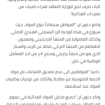
اليات صرف تتيح للوزارة التعاقد لشراء كميات من
مفردات الغذائية".
وتابع حنون ان "المواطن سيتفاجأ بنوع المواد، حيث
سيوزع في هذه الوجبة الرز البسمتي الهندي الاصلي
وكذلك الفاصوليا من المنشأ الارجنتيني ومعجون
الطماطم من المنشأ التركي، فضلا عن الزيت والسكر
الذي هو من منشأ برازيلي ومنتج اخر من احد المعامل
الوطنية في بابل.
داعيا "المواطنين الى عدم تصديق الاشاعات بان مواد
الحصة التموينية غير صالحة، والتأكد من نوعيات وكميات
المواد عند استلامها.
واكد حنون ان "جميع مخازن المواد الغذائية في عموم
المحافظات تسلمت الوجبة باشراف ومتابعة وزير التجارة