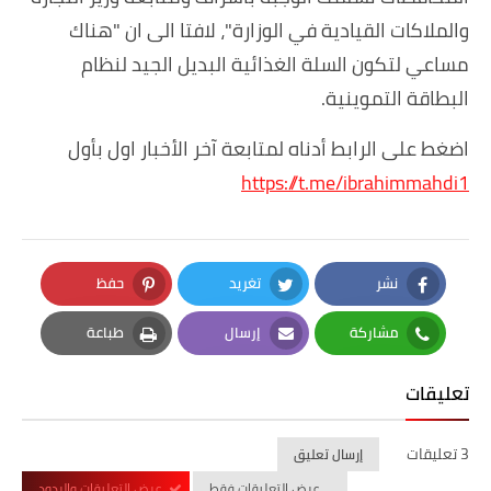
والملاكات القيادية في الوزارة"، لافتا الى ان "هناك
مساعي لتكون السلة الغذائية البديل الجيد لنظام
البطاقة التموينية.
اضغط على الرابط أدناه لمتابعة آخر الأخبار اول بأول
https://t.me/ibrahimmahdi1
نشر
تغريد
حفظ
Pinterest
Twitter
Facebook
مشاركة
إرسال
طباعة
Print
Email
Whatsapp
تعليقات
3 تعليقات
إرسال تعليق
عرض التعليقات فقط
عرض التعليقات والردود