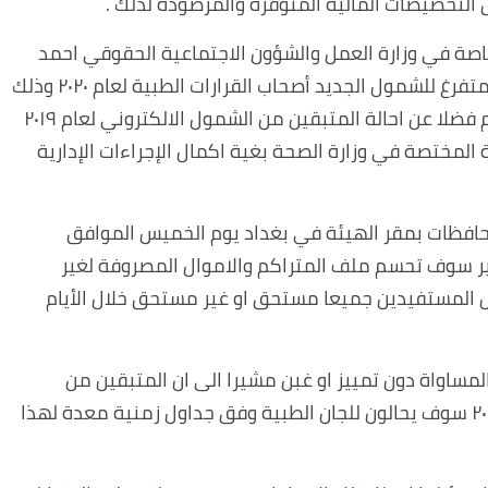
خاصة في وزارة العمل والشؤون الاجتماعية الحقوقي احمد
هادي بنيه ان الهيئة بصدد إطلاق رواتب المعين المتفرغ للشمول الجديد أصحاب القرارات الطبية لعام ٢٠٢٠ وذلك
وفق التخصيصات المالية المتوفرة والمرصودة لهم فضلا عن احالة المتبقين من الشمول الالكتروني لعام ٢٠١٩
 للجان الطبية المختصة في وزارة الصحة بغية اكمال الإجراءات الإدارية
محافظات بمقر الهيئة في بغداد يوم الخميس الموافق
يد الوزير سوف تحسم ملف المتراكم والاموال المصروفة لغير
المستفيدين جميعا مستحق او غير مستحق خلال الأيام
ساواة دون تمييز او غبن مشيرا الى ان المتبقين من
المتقدمين وفق الشمول إلالكتروني لاواخر عام ٢٠١٩ سوف يحالون للجان الطبية وفق جداول زمنية معدة لهذا