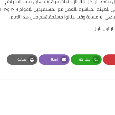
اول مؤكدا ان كل تلك الإجراءات مرهونة بغلق ملف المتراكم
للاعوام السابقة ٢٠١٨،٢٠١٧،٢٠١٦ قريبا جدا لكي يتسنى للهيئة المباشرة بالعمل مع المستفيدين للاعوام ٢٠١٩ و٢٠٢٠
ي الا مسألة وقت لينالوا مستحقاتهم خلال هذا العام .
ار اول بأول
مشاركة
إرسال
طباعة
Print
Email
Whatsapp
Pi