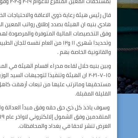
بمستحقات المعين المتفرغ للاعوام ٢٠١٩ و٢٠٢٠ وفق التخصيصات المالية المتوفرة والمرصودة لذلك .
قال رئيس هيئة رعاية ذوي الاعاقة والاحتياجات ال
وتحديدا شهري ١١ و١٢ من العام نفسه
والقانونية الخاصة بهم .
وبين بنيه خلال لقاءه مدراء اقسام الهيئة في ال
١٥-٧-٢٠٢١ ان الهيئة وتنفيذا لتوجيهات الس
مستحقيها وماترتب عليها من تبعات أرهقت كاهل 
القليلة المقبلة.
وسوف ياخذ كل ذي حق حقه وفق مبدأ العدالة والم
الغرض تنشر لاحقا في بغداد والمحافظات.