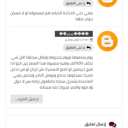
رد على التعليق
يعني حتى الدراجه الذبانه هم مسموله لو لا ممكن
جواب لطفا
����سمر��
31‏/7‏/2021، 2:04 م
رد على التعليق
يوم يمنعوها ويوم يحجزوها وتعال سجلها اقل شي
تكلف 500الف وهيه متسوه هذا السعر زين انتو اذا
هيج حريصين لو امنع الاستيراد من ايران لو من تدخل
كمرك تسجلوها عدكم وتوصل التاجر ونخلص يعني
الماعنده يشتري سياره تكطعون رزقه بس لا حول
ولا قوه والامر متروك لله سبحانه
تحميل المزيد...
إرسال تعليق