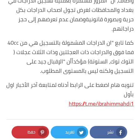
وأضاف، ان "المرور مستمرة بعملية تسجيل الدراجات في
بغداد والمحافظات لغرض تجول اصحاب الدراجات بكل
حرية وبصورة قانونيةوضمان عدم تعرضهم إلى حجز
دراجاتهم.
كما تابع "ان الدراجات المشمولة بالتسجيل هي من 40cc
فما فوق والدراجات ذات العجلتين وذات الثلاث عجلات (
التوك توك، الستوتة) مؤكداًأن "الإقبال جيد على
التسجيل ولكنه ليس بالمستوى المطلوب.
تنويه هام اضغط على الرابط أدناه لمتابعة آخر الأخبار اول
بأول
https://t.me/ibrahimmahdi1
نشر
تغريد
حفظ