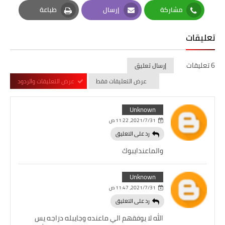
Pinterest
Twitter
Facebook
مشاركة
إرسال
طباعة
Print
Email
Whatsapp
تعليقات
6 تعليقات
إرسال تعليق
عرض التعليقات فقط
عرض التعليقات والردود
Unknown
31‏/7‏/2021، 11:22 ص
رد على التعليق
والماعندايبوك
Unknown
31‏/7‏/2021، 11:47 ص
رد على التعليق
الله لا يوفقهم الي ماعنده وجايبله دراجه يس