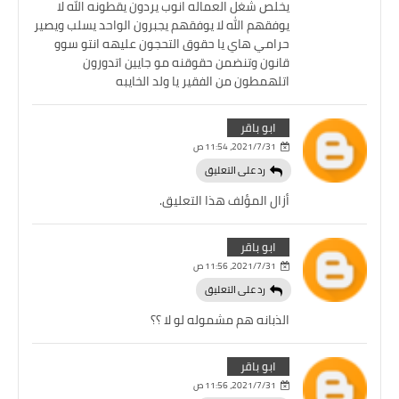
يخلص شغل العماله انوب يردون يقطونه الله لا
يوفقهم الله لا يوفقهم يجبرون الواحد يسلب ويصير
حرامي هاي يا حقوق التحجون عليهه انتو سوو
قانون وتنضمن حقوقنه مو جايين اتدورون
اتلهمطون من الفقير يا ولد الخايبه
ابو باقر
31‏/7‏/2021، 11:54 ص
رد على التعليق
أزال المؤلف هذا التعليق.
ابو باقر
31‏/7‏/2021، 11:56 ص
رد على التعليق
الذبانه هم مشموله لو لا ؟؟
ابو باقر
31‏/7‏/2021، 11:56 ص