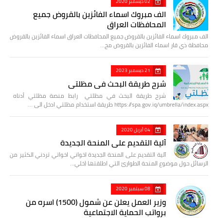
02 ديسمبر 2020
الف مبروك اسماء الفائزين بالقروض جميع
المحافظات العراق
الف مبروك اسماء الفائزين بالقروض جميع المحافظات العراق اسماء الفائزين بالقروض
محافظة ذي قار اسماء الفائزين بالقروض مح…
21 ديسمبر 2023
شرح طريقة البحث في مظلتي
شرح طريقة البحث في مظلتي رابط منصة مظلتي أدناه
https://spa.gov.iq/umbrella/index.aspx طريقة استخدام مظلتي ادخل الى …
04 أبريل 2020
آلية التقديم على المنحة الجديدة
آلية التقديم على المنحة الجديدة اخواني اخواتي تردني الكثير من
الرسائل حول موضوع المنحة الطوارئ التي اطلقتها (خلي…
08 سبتمبر 2020
وزير العمل يعلن عن شمول (1500) اسره من
برواتب الحماية الاجتماعية