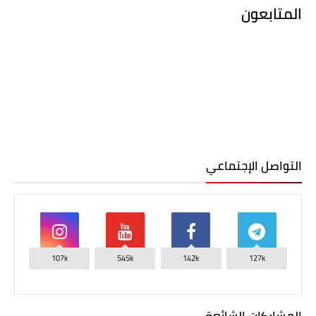
المتابعون
التواصل الإجتماعي
107k
545k
142k
127k
المشاركات الشائعة