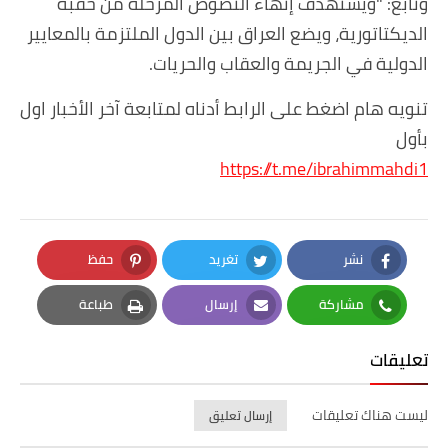
وتابع: "ويستهدف إنهاء النصوص المرحّلة من حقبة
الديكتاتورية، ويضع العراق بين الدول الملتزمة بالمعايير
الدولية في الجريمة والعقاب والحريات.
تنويه هام اضغط على الرابط أدناه لمتابعة آخر الأخبار اول
بأول
https://t.me/ibrahimmahdi1
نشر
تغريد
حفظ
Pinterest
Twitter
Facebook
مشاركة
إرسال
طباعة
Print
Email
Whatsapp
تعليقات
ليست هناك تعليقات
إرسال تعليق