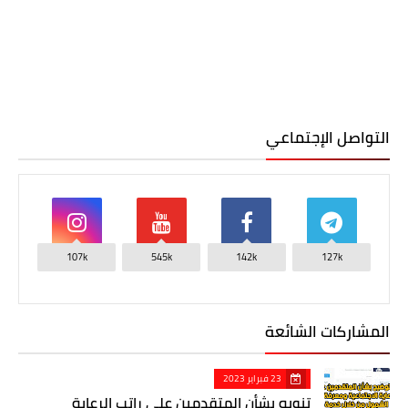
التواصل الإجتماعي
107k
545k
142k
127k
المشاركات الشائعة
23 فبراير 2023
تنويه بشأن المتقدمين على راتب الرعاية