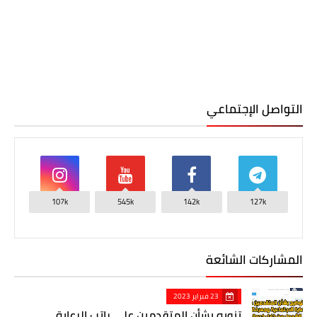
التواصل الإجتماعي
107k
545k
142k
127k
المشاركات الشائعة
23 فبراير 2023
تنويه بشأن المتقدمين على راتب الرعاية