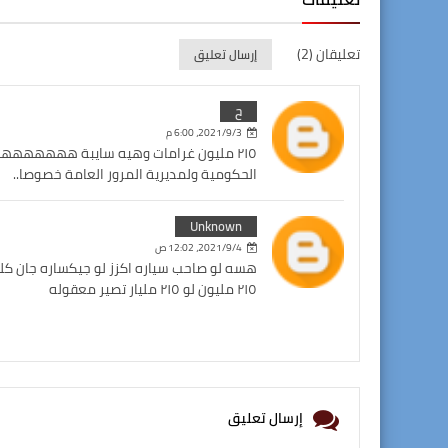
تعليقان (2)
إرسال تعليق
ح
3‏/9‏/2021، 6:00 م
٢١٥ مليون غرامات وهيه سايبة ههههههههه
الحكومية ولمديرية المرور العامة خصوصا..
Unknown
4‏/9‏/2021، 12:02 ص
هسه لو صاحب سياره اكزز لو جيكساره جان كل
٢١٥ مليون لو ٢١٥ مليار تصير معقوله
إرسال تعليق