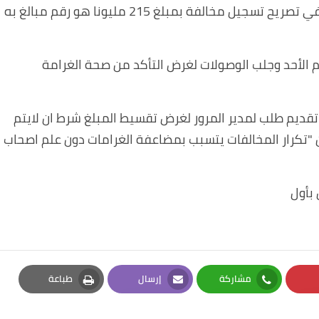
كما قال المتحدث باسم المرور العميد حيدر كريم، في تصريح تسجيل مخالفة بمبلغ 215 مليونا هو رقم مبالغ به
وم الأحد وجلب الوصولات لغرض التأكد من صحة الغرامة
 تقديم طلب لمدير المرور لغرض تقسيط المبلغ شرط ان لايتم
أن "تكرار المخالفات يتسبب بمضاعفة الغرامات دون علم اصحاب
 بأول
مشاركة
إرسال
طباعة
Print
Email
Whatsapp
Pi