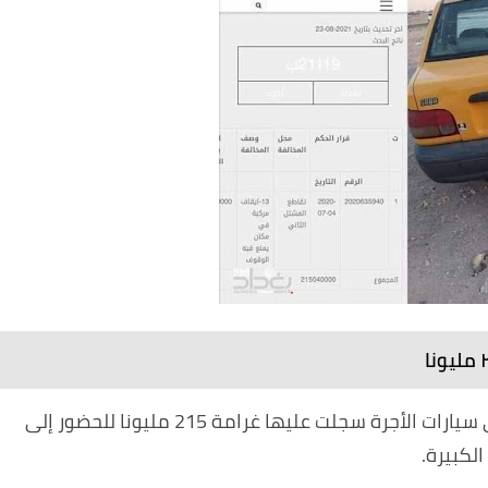
وجهت مديرية المرور العامة دعوة إلى احد سائقي سيارات الأجرة سجلت عليها غرامة 215 مليونا للحضور إلى
لكبيرة.