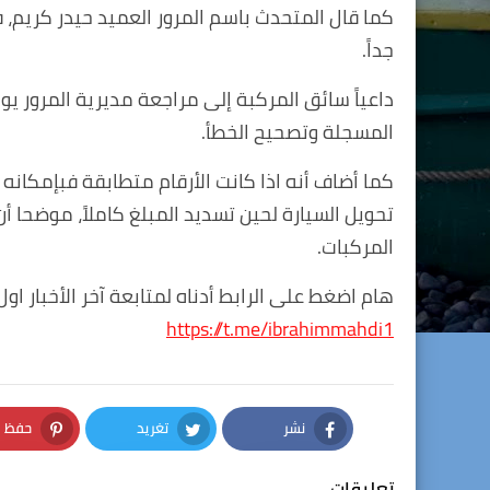
جداً.
داعياً سائق المركبة إلى مراجعة مديرية المرور ي
المسجلة وتصحيح الخطأ.
كما أضاف أنه اذا كانت الأرقام متطابقة فبإمكانه
تحويل السيارة لحين تسديد المبلغ كاملاً، موضحا 
المركبات.
هام اضغط على الرابط أدناه لمتابعة آخر الأخبار اول
https://t.me/ibrahimmahdi1
نشر
تغريد
حفظ
nterest
Twitter
Facebook
تعليقات