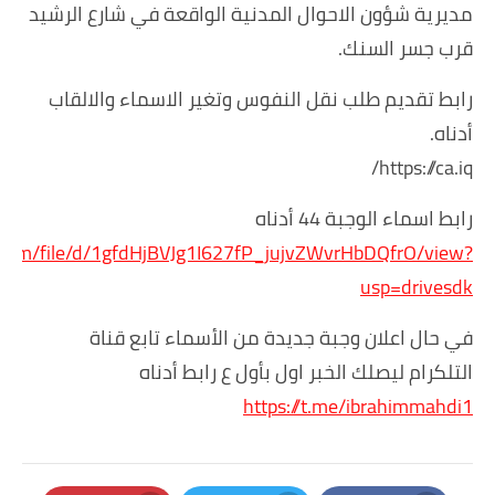
مديرية شؤون الاحوال المدنية الواقعة في شارع الرشيد
قرب جسر السنك.
رابط تقديم طلب نقل النفوس وتغير الاسماء والالقاب
أدناه.
https://ca.iq/
رابط اسماء الوجبة 44 أدناه
le.com/file/d/1gfdHjBVJg1I627fP_jujvZWvrHbDQfrO/view?
usp=drivesdk
في حال اعلان وجبة جديدة من الأسماء تابع قناة
التلكرام ليصلك الخبر اول بأول ع رابط أدناه
https://t.me/ibrahimmahdi1