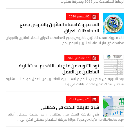
الرعاية الاجتماعية عام 2022 ومعرفة معلوما…
02 ديسمبر 2020
الف مبروك اسماء الفائزين بالقروض جميع
المحافظات العراق
الف مبروك اسماء الفائزين بالقروض جميع المحافظات العراق اسماء الفائزين بالقروض
محافظة ذي قار اسماء الفائزين بالقروض مح…
11 أغسطس 2020
نود التنويه عن فتح باب التقديم لاستشارية
العاطلين عن العمل
نود التنويه عن فتح باب التقديم لاستشارية العاطلين عن العمل فوائد الاستشارية
تسجيل اسمك ضمن قاعدة بياناتك في وزا…
21 ديسمبر 2023
شرح طريقة البحث في مظلتي
شرح طريقة البحث في مظلتي رابط منصة مظلتي أدناه
https://spa.gov.iq/umbrella/index.aspx طريقة استخدام مظلتي ادخل الى …