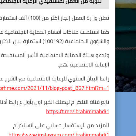
تنويه من العمل لمستفيدي الرعاية الاجتماعية
تعلن وزارة العمل إنجاز أكثر من (100) ألف استمارة بيان سنوي للمشمولين برواتب الاعانة الاجتماعية.
كما استلمـت ملاكات أقسام الحماية الاجتماعية في 
والشؤون الاجتماعية (100192) استمارة بيان الكتروني للاسر المشمولة بالاعانة الاجتماعية.
وتدعو هيئة الحماية الاجتماعية الأسر المستفيدة 
الإعانة الاجتماعية لهم.
رابط البيان السنوي للرعاية الاجتماعية مع الشرح ع
.brhme.com/2021/11/blog-post_867.html?m=1
تابع قناة التلكرام ليصلك الخبر اول بأول ع رابط أدنا
https://t.me/ibrahimmahdi1
للمزيد من للإستفسار حسابي على انستكرام
https://www.instagram.com/ibrahimmahdi1