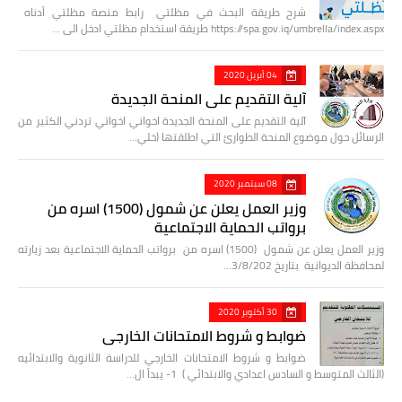
شرح طريقة البحث في مظلتي رابط منصة مظلتي أدناه
https://spa.gov.iq/umbrella/index.aspx طريقة استخدام مظلتي ادخل الى …
04 أبريل 2020
آلية التقديم على المنحة الجديدة
آلية التقديم على المنحة الجديدة اخواني اخواتي تردني الكثير من
الرسائل حول موضوع المنحة الطوارئ التي اطلقتها (خلي…
08 سبتمبر 2020
وزير العمل يعلن عن شمول (1500) اسره من
برواتب الحماية الاجتماعية
وزير العمل يعلن عن شمول (1500) اسره من برواتب الحماية الاجتماعية بعد زيارته
لمحافظة الديوانية بتاريخ 3/8/202…
30 أكتوبر 2020
ضوابط و شروط الامتحانات الخارجي
ضوابط و شروط الامتحانات الخارجي للدراسة الثانوية والابتدائيه
(الثالث المتوسط و السادس اعدادي والابتدائي ) 1- يبدأ ال…