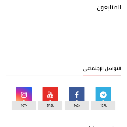
المتابعون
التواصل الإجتماعي
107k
545k
142k
127k