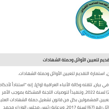
يم لتعيين الأوائل وحملة الشهادات
، استمارة التقديم لتعيين الأوائل وحملة الشهادات.
ن، تلقته وكالة الأنباء العراقية (واع)، إنه "استناداً لأحكام
قانون الدعم الطارئ للأمن الغذائي والتنمية رقم (2) لسنة 2022، وتنفيذاً لتوصيات اللجنة المشكلة بموجب الأمر
20، ولغرض المباشرة بتعيين المشمولين بكل من قانون تشغيل حملة الشهادات العليا
رقم (59) لسنة 2017، وقانون تشغيل الخريجين الأوائل رقم (67) لسنة 2017، وبرعاية رئيس مجلس الوزراء محمد