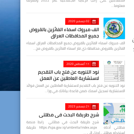
المتقدمين على راتب الرعاية الاجتماعية عام 2022 ومعرفة
معلوما…
02 ديسمبر 2020
الف مبروك اسماء الفائزين بالقروض
جميع المحافظات العراق
الف مبروك اسماء الفائزين بالقروض جميع المحافظات العراق اسماء
الفائزين بالقروض محافظة ذي قار اسماء الفائزين بالقروض مح…
11 أغسطس 2020
نود التنويه عن فتح باب التقديم
لاستشارية العاطلين عن العمل
نود التنويه عن فتح باب التقديم لاستشارية العاطلين عن العمل فوائد
الاستشارية تسجيل اسمك ضمن قاعدة بياناتك في وزا…
21 ديسمبر 2023
شرح طريقة البحث في مظلتي
شرح طريقة البحث في مظلتي رابط منصة
مظلتي أدناه https://spa.gov.iq/umbrella/index.aspx طريقة
استخدام مظلتي ادخل الى …