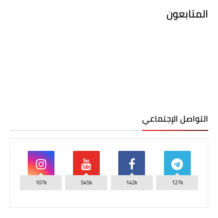
المتابعون
التواصل الإجتماعي
107k
545k
142k
127k