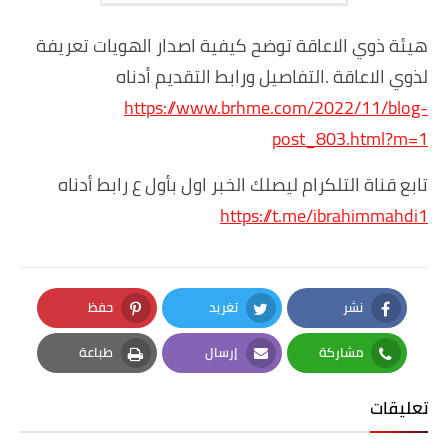
هيئة ذوي الاعاقة توضح كيفية اصدار الهويات تعريفة
لذوي الاعاقة .التفاصيل ورابط التقديم أدناه
https://www.brhme.com/2022/11/blog-
post_803.html?m=1
تابع قناة التلكرام ليصلك الخبر اول بأول ع رابط أدناه
https://t.me/ibrahimmahdi1
نشر
تغريد
حفظ
Pinterest
Twitter
Facebook
مشاركة
إرسال
طباعة
Print
Email
Whatsapp
تعليقات