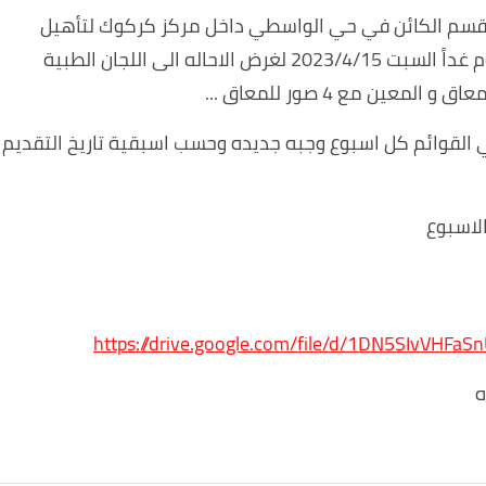
القسم الكائن في حي الواسطي داخل مركز كركوك لتأهيل
المعاقين مقابل مدرسة بابا كركر الابتدائيه من يوم غداً السبت 2023/4/15 لغرض الاحاله الى اللجان الطبية
ن مع 4 صور للمعاق ...
لاسبوع
https://drive.google.com/file/d/1DN5SIvVH
ه