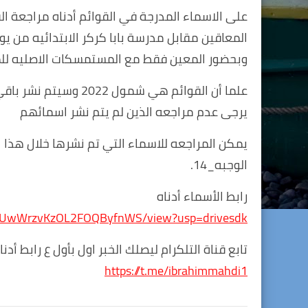
على الاسماء المدرجة في القوائم أدناه مراجعة 
وبحضور المعين فقط مع المستمسكات الاصليه للمعاق و المعي
علما أن القوائم هي شمول 2022 وسيتم نشر باقي القوائم كل اسبوع وجبه جديده وحسب اسبقية تاريخ التقديم
يرجى عدم مراجعه الذين لم يتم نشر اسمائهم
يمكن المراجعه للاسماء التي تم نشرها خلال هذا ا
الوجبه_14.
رابط الأسماء أدناه
FaSnUwWrzvKzOL2FOQByfnWS/view?usp=drivesdk
تابع قناة التلكرام ليصلك الخبر اول بأول ع رابط أدنا
https://t.me/ibrahimmahdi1