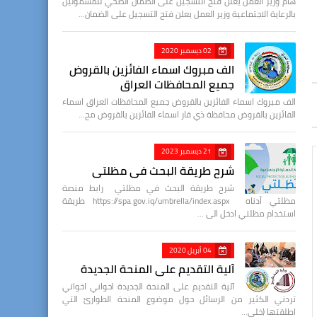
هام وزير العمل يعلن فتح التسجيل على الضمان الصحي للمشمولين
بالرعاية الاجتماعية وزير العمل يعلن فتح التسجيل على الضمان…
02 ديسمبر 2020
الف مبروك اسماء الفائزين بالقروض
جميع المحافظات العراق
الف مبروك اسماء الفائزين بالقروض جميع المحافظات العراق اسماء
الفائزين بالقروض محافظة ذي قار اسماء الفائزين بالقروض مح…
21 ديسمبر 2023
شرح طريقة البحث في مظلتي
شرح طريقة البحث في مظلتي رابط منصة
مظلتي أدناه https://spa.gov.iq/umbrella/index.aspx طريقة
استخدام مظلتي ادخل الى …
04 أبريل 2020
آلية التقديم على المنحة الجديدة
آلية التقديم على المنحة الجديدة اخواني اخواتي
تردني الكثير من الرسائل حول موضوع المنحة الطوارئ التي
اطلقتها (خلي…