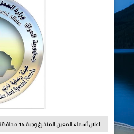
اعلان أسماء المعين المتفرغ وجبة 14 محافظة كركوك