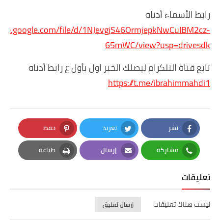
رابط الأسماء أدناه
drive.google.com/file/d/1NJevgjS46OrmjepkNwCuIBM2cz-
65mWC/view?usp=drivesdk
تابع قناة التلكرام ليصلك الخبر اول بأول ع رابط أدناه
https://t.me/ibrahimmahdi1
نشر
تغريد
حفظ
Pinterest
Twitter
Facebook
مشاركة
إرسال
طباعة
Print
Email
Whatsapp
تعليقات
ليست هناك تعليقات
إرسال تعليق