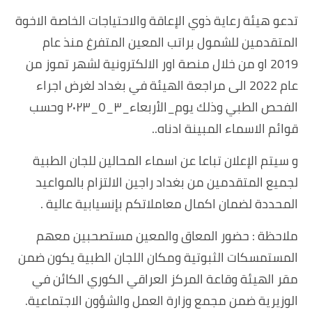
تدعو هيئة رعاية ذوي الإعاقة والاحتياجات الخاصة الاخوة
المتقدمين للشمول براتب المعين المتفرغ منذ عام
2019 او من خلال منصة اور الالكترونية لشهر تموز من
عام 2022 الى مراجعة الهيئة في بغداد لغرض اجراء
الفحص الطبي وذلك يوم_الأربعاء_٣_٥_٢٠٢٣ وحسب
قوائم الاسماء المبينة ادناه..
و سيتم الإعلان تباعا عن اسماء المحالين للجان الطبية
لجميع المتقدمين من بغداد راجين الالتزام بالمواعيد
المحددة لضمان اكمال معاملاتكم بإنسيابية عالية .
ملاحظة : حضور المعاق والمعين مستصحبين معهم
المستمسكات الثبوتية ومكان اللجان الطبية يكون ضمن
مقر الهيئة وقاعة المركز العراقي الكوري الكائن في
الوزيرية ضمن مجمع وزارة العمل والشؤون الاجتماعية.