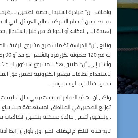
واضاف ، ان" مبادرة استبدال حصة الطحين بالرغيف 
مختصة من أقسام الشركة لصالح العوائل التي لاتس
زهيدة الى الوكلاء أو الدوارة، من خلال استبدال حص
وتابع ، أن" الدراسة تضمنت طرح مشروع الرغيف الم
بواقع 120 صمونة لكل فرد بالشهر الواحد أو 90 رغيف من الخبز ".
وأشار إلى، أن"تطبيق هذا المشروع سيكون ابتداءً با
باستخدام بطاقات تجهيز الكترونية تضمن حق المست
صمونات للفرد الواحد يوميا .
وأكد، أن "هذه المبادرة ستسهم في حال تطبيقها ع
توزيع الطحين في المناطق المستهدفة حيث يباع ال
، وتحقيق أقصى فائدة ممكنة بتقنين الضائعات من ع
تابع قناة التلكرام ليصلك الخبر اول بأول ع رابط أدنا