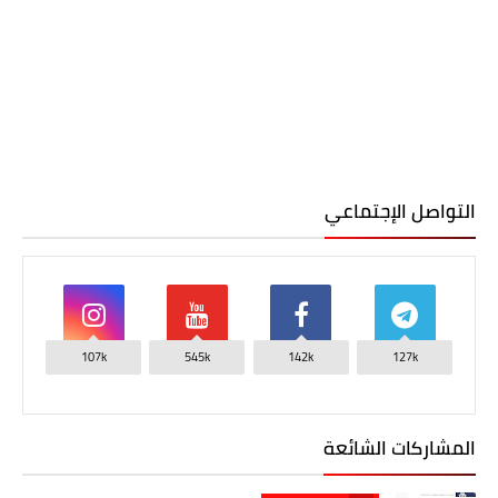
التواصل الإجتماعي
107k
545k
142k
127k
المشاركات الشائعة