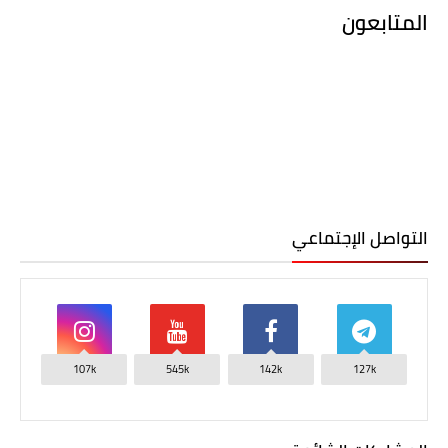
المتابعون
التواصل الإجتماعي
107k
545k
142k
127k