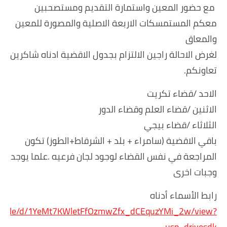
مع حضور المعين واستمارة التقديم ومستصحبين
معكم المستمسكات الاربعة الاصلية والمصورة للمعين
والمعاق
لغرض الاحالة راجين الالتزام بجدول الاقضية ادناه شاكرين
تعاونكم.
الاحد /قضاء تكريت
الاثنين /قضاء العلم وقضاء الدور
الثلاثاء /قضاء بيجي
باقي الاقضية (سامراء + بلد + الشرقاط+الطوز) تكون
المراجعة في نفس القضاء لوجود لجان فرعيه .علما يوجد
وجبات اخرى
رابط الأسماء أدناه
.com/file/d/1YeMt7KWletFfOzmwZfx_dCEquzYMi_2w/view?
usp=drivesdk