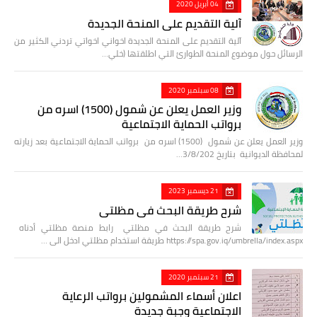
04 أبريل 2020
آلية التقديم على المنحة الجديدة
آلية التقديم على المنحة الجديدة اخواني اخواتي تردني الكثير من
الرسائل حول موضوع المنحة الطوارئ التي اطلقتها (خلي…
08 سبتمبر 2020
وزير العمل يعلن عن شمول (1500) اسره من
برواتب الحماية الاجتماعية
وزير العمل يعلن عن شمول (1500) اسره من برواتب الحماية الاجتماعية بعد زيارته
لمحافظة الديوانية بتاريخ 3/8/202…
21 ديسمبر 2023
شرح طريقة البحث في مظلتي
شرح طريقة البحث في مظلتي رابط منصة مظلتي أدناه
https://spa.gov.iq/umbrella/index.aspx طريقة استخدام مظلتي ادخل الى …
21 سبتمبر 2020
اعلان أسماء المشمولين برواتب الرعاية
الاجتماعية وجبة جديدة