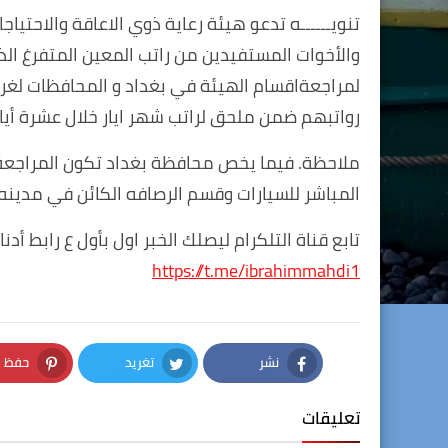
تنويــــــه تدعو هيئة رعاية ذوي الاعاقة والاحتيا
والأخوات المستفيدين من راتب المعين المتفرغ ا
لمراجعةاقسام الهيئة في بغداد و المحافظات لغ
رواتبهم ضمن ملحق لراتب شهر ايار خلال عشرة أيا
ملاحظة. فيما يخص محافظة بغداد تكون المراجعة ا
المباشر للسيارات وقسم الرصافه الكائن في مدينه 
تابع قناة التلكرام ليصلك الخبر اول بأول ع رابط أدنا
https://t.me/ibrahimmahdi1
نشر
تغريد
حفظ
nterest
Twitter
Facebook
تعليقات