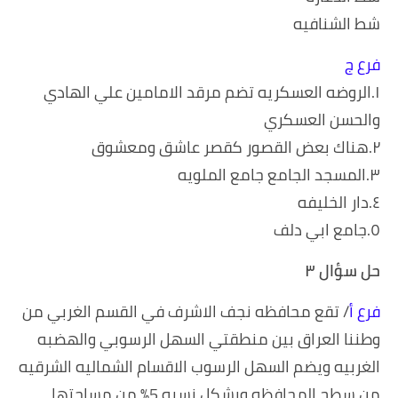
شط الشنافيه
فرع ج
١.الروضه العسكريه تضم مرقد الامامين علي الهادي
والحسن العسكري
٢.هناك بعض القصور كقصر عاشق ومعشوق
٣.المسجد الجامع جامع الملويه
٤.دار الخليفه
٥.جامع ابي دلف
حل سؤال ٣
فرع أ
/ تقع محافظه نجف الاشرف في القسم الغربي من
وطننا العراق بين منطقتي السهل الرسوبي والهضبه
الغربيه ويضم السهل الرسوب الاقسام الشماليه الشرقيه
من سطح المحافظه ويشكل نسبه 5% من مساحتها