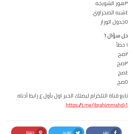
٣هور الشويجه
٤شبه الصحراوي
٥جدول الورار
حل سؤال ٦
١ خطأ
٢صح
٣صح
٤صح
٥صح
تابع قناة التلكرام ليصلك الخبر اول بأول ع رابط أدناه
https://t.me/ibrahimmahdi1
نشر
تغريد
حفظ