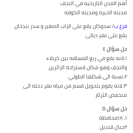
أهم المدن التاريخيه في النجف
مدينه الحيره ومدينه الكوفه
فرع ب
/ سدوكان يقع على الزاب الصغير و سدر بندخان
يقع على نهر ديالى
حل سؤال ٤
١.لانه يقع في ربع المسافه بين كربلاء
والنجف وهو مكان لاستراحة الزائرين
٢.نسبة الى شكلها الطولي
٣.لانه يقوم بتحويل قسم من مياه نهر دجله الى
منخفض الثرثار
حل سؤال ٥
١. ١٨محافظة
٢جبال قنديل