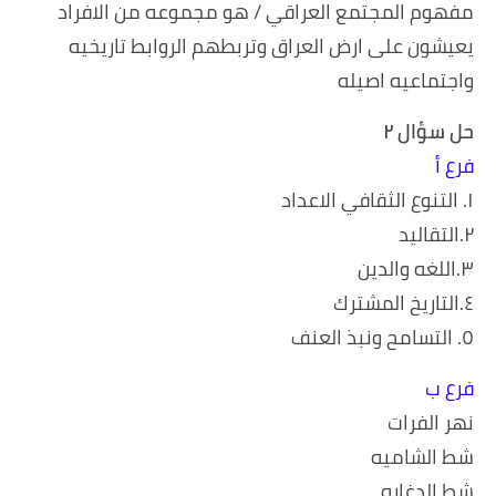
مفهوم المجتمع العراقي / هو مجموعه من الافراد
يعيشون على ارض العراق وتربطهم الروابط تاريخيه
واجتماعيه اصيله
حل سؤال ٢
فرع أ
١. التنوع الثقافي الاعداد
٢.التقاليد
٣.اللغه والدين
٤.التاريخ المشترك
٥. التسامح ونبذ العنف
فرع ب
نهر الفرات
شط الشاميه
شط الدغاره