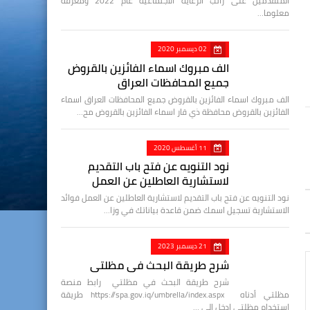
المتقدمين على راتب الرعاية الاجتماعية عام 2022 ومعرفة
معلوما…
02 ديسمبر 2020
الف مبروك اسماء الفائزين بالقروض
جميع المحافظات العراق
الف مبروك اسماء الفائزين بالقروض جميع المحافظات العراق اسماء
الفائزين بالقروض محافظة ذي قار اسماء الفائزين بالقروض مح…
11 أغسطس 2020
نود التنويه عن فتح باب التقديم
لاستشارية العاطلين عن العمل
نود التنويه عن فتح باب التقديم لاستشارية العاطلين عن العمل فوائد
الاستشارية تسجيل اسمك ضمن قاعدة بياناتك في وزا…
21 ديسمبر 2023
شرح طريقة البحث في مظلتي
شرح طريقة البحث في مظلتي رابط منصة
مظلتي أدناه https://spa.gov.iq/umbrella/index.aspx طريقة
استخدام مظلتي ادخل الى …