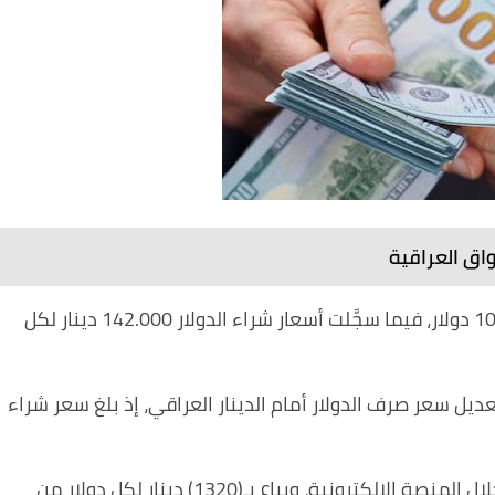
واق العراقية
كما سجَّلت أسعار بيع الدولار، 143.000 دينار لكل 100 دولار، فيما سجَّلت أسعار شراء الدولار 142.000 دينار لكل
يل سعر صرف الدولار أمام الدينار العراقي، إذ بلغ سعر شراء
وبيعه بـ(1310) دينار لكل دولار إلى المصارف من خلال المنصة الإلكترونية، ويباع بـ(1320) دينار لكل دولار من