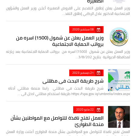
الصغيرة
وزير العمل يعلن إطلاق التقديم على القروض الصغيرة أعلـن وزير العمل والشؤون
الاجتماعية الدكتور عادل الركابي إطلاق التقد…
08 سبتمبر 2020
وزير العمل يعلن عن شمول (1500) اسره من
برواتب الحماية الاجتماعية
وزير العمل يعلن عن شمول (1500) اسره من برواتب الحماية الاجتماعية بعد زيارته
لمحافظة الديوانية بتاريخ 3/8/202…
21 ديسمبر 2023
شرح طريقة البحث في مظلتي
شرح طريقة البحث في مظلتي رابط منصة مظلتي أدناه
https://spa.gov.iq/umbrella/index.aspx طريقة استخدام مظلتي ادخل الى …
22 مايو 2020
العمل تفتح نافذة للتواصل مع المواطنين بشأن
منحة الطوارئ
العمل تفتح نافذة للتواصل مع المواطنين بشأن منحة الطوارئ أعلنت وزارة العمل