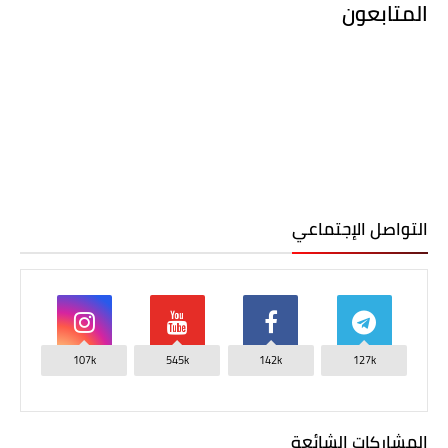
المتابعون
التواصل الإجتماعي
107k
545k
142k
127k
المشاركات الشائعة