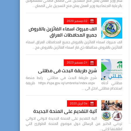
هام وزير العمل يعلن فتح التسجيل على الضمان الصحي للمشمولين
بالرعاية الاجتماعية وزير العمل يعلن فتح التسجيل على الضمان…
02 ديسمبر 2020
الف مبروك اسماء الفائزين بالقروض
جميع المحافظات العراق
الف مبروك اسماء الفائزين بالقروض جميع المحافظات العراق اسماء
الفائزين بالقروض محافظة ذي قار اسماء الفائزين بالقروض مح…
21 ديسمبر 2023
شرح طريقة البحث في مظلتي
شرح طريقة البحث في مظلتي رابط منصة
مظلتي أدناه https://spa.gov.iq/umbrella/index.aspx طريقة
استخدام مظلتي ادخل الى …
04 أبريل 2020
آلية التقديم على المنحة الجديدة
آلية التقديم على المنحة الجديدة اخواني اخواتي
تردني الكثير من الرسائل حول موضوع المنحة الطوارئ التي
اطلقتها (خلي…