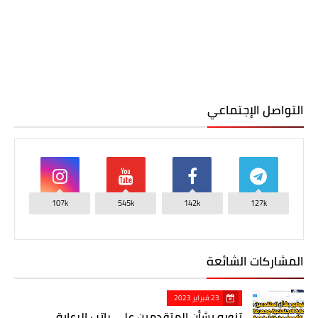
التواصل الإجتماعي
107k
545k
142k
127k
المشاركات الشائعة
23 فبراير 2023
تنويه بشأن المتقدمين على راتب الرعاية