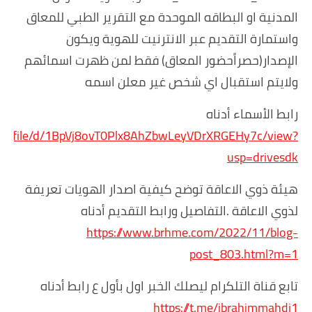
المدنية او البطاقه الموحدة مع التقرير الطبي للمعاق
واستمارة التقديم عبر الانترنيت للهوية ويكون
الإصدار(حصراًحضور المعاق) فقط لمن ظهرت اسمائهم
ولايتم استقبال اي شخص غير معلن اسمه
رابط الأسماء أدناه
.com/file/d/1BpVj8ovT0Plx8AhZbwLeyVDrXRGEHy7c/view?
usp=drivesdk
هيئة ذوي الاعاقة توضح كيفية اصدار الهويات تعريفة
لذوي الاعاقة .التفاصيل ورابط التقديم أدناه
https://www.brhme.com/2022/11/blog-
post_803.html?m=1
تابع قناة التلكرام ليصلك الخبر اول بأول ع رابط أدناه
https://t.me/ibrahimmahdi1