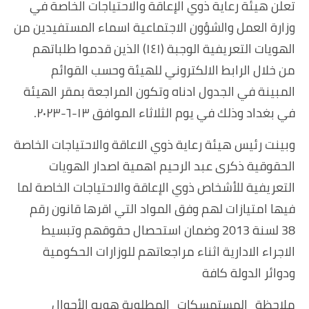
تعلن هيئة رعاية ذوي الإعاقة والاحتياجات الخاصة في
وزارة العمل والشؤون الاجتماعية اسماء المستفيدين من
الهويات التعريفية الوجبة (١٤١) الذين قدموا طلباتهم
من خلال الرابط الالكتروني للهيئة وحسب القوائم
المبينة في الجدول ادناه وتكون المراجعة بمقر الهيئة
في بغداد وذلك في يوم الثلاثاء الموافق ١٣-٦-٢٠٢٣.
وبينت رئيس هيئة رعاية ذوي الاعاقة والاحتياجات الخاصة
الحقوقية ذكرى عبد الرحيم اهمية اصدار الهويات
التعريفية للأشخاص ذوي الإعاقة والاحتياجات الخاصة لما
فيها امتيازات لهم وفق المواد التي اقرها قانون رقم
38 لسنة 2013 وضمان استحصال حقوقهم وتبسيط
الاجراء الادارية اثناء مراجعاتهم للوزارات الحكومية
ودوائر الدولة كافة
ملاحظة_المستمسكات_المطلوبة
هويه الأحوال