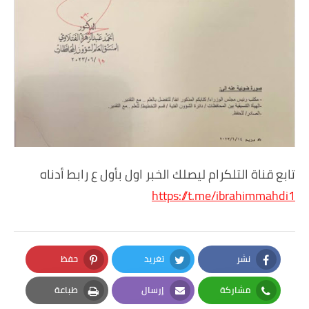
تابع قناة التلكرام ليصلك الخبر اول بأول ع رابط أدناه
https://t.me/ibrahimmahdi1
نشر
تغريد
حفظ
Pinterest
Twitter
Facebook
مشاركة
إرسال
طباعة
Print
Email
Whatsapp