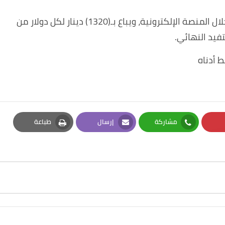
وبيعه بـ(1310) دينار لكل دولار إلى المصارف من خلال المنصة الإلكترونية، ويباع بـ(1320) دينار لكل دولار من
فيد النهائي.
ط أدناه
مشاركة
إرسال
طباعة
Print
Email
Whatsapp
Pi