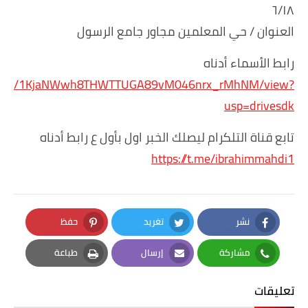
٦/١٨
العنوان / حي المعلمين مجاور جامع الرسول
رابط الأسماء أدناه
m/file/d/1KjaNWwh8THWTTUGA89vM046nrx_rMhNM/view?
usp=drivesdk
تابع قناة التلكرام ليصلك الخبر اول بأول ع رابط أدناه
https://t.me/ibrahimmahdi1
نشر
تغريد
حفظ
Pinterest
Twitter
Facebook
مشاركة
إرسال
طباعة
Print
Email
Whatsapp
تعليقات