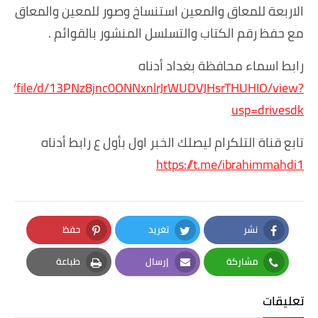
الاربعة للمعاق والمعين استنساخ وصور للمعين والمعاق
مع حفظ رقم الكتاب والتسلسل المنشور بالقوائم .
رابط اسماء محافظة بغداد أدناه
e.com/file/d/13PNz8jnc0ONNxnlrJrWUDVJHsrTHUHIO/view?
usp=drivesdk
تابع قناة التلكرام ليصلك الخبر اول بأول ع رابط أدناه
https://t.me/ibrahimmahdi1
نشر
تغريد
حفظ
Pinterest
Twitter
Facebook
مشاركة
إرسال
طباعة
Print
Email
Whatsapp
تعليقات