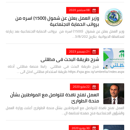
08 سبتمبر 2020
وزير العمل يعلن عن شمول (1500) اسره من
برواتب الحماية الاجتماعية
وزير العمل يعلن عن شمول (1500) اسره من برواتب الحماية الاجتماعية بعد زيارته
لمحافظة الديوانية بتاريخ 3/8/202…
21 ديسمبر 2023
شرح طريقة البحث في مظلتي
شرح طريقة البحث في مظلتي رابط منصة مظلتي أدناه
https://spa.gov.iq/umbrella/index.aspx طريقة استخدام مظلتي ادخل الى …
22 مايو 2020
العمل تفتح نافذة للتواصل مع المواطنين بشأن
منحة الطوارئ
العمل تفتح نافذة للتواصل مع المواطنين بشأن منحة الطوارئ أعلنت وزارة العمل
والشؤون الاجتماعية فتح صفحة لمتابعة ال…
30 يونيو 2020