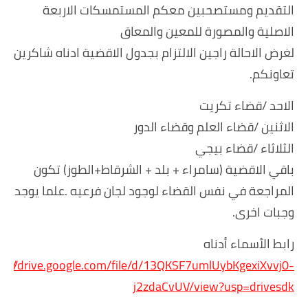
التقديم ومستصحبين معكم المستمسكات الاربعة
الاصلية والمصورة للمعين والمعاق
لغرض الاحالة راجين الالتزام بجدول الاقضية ادناه شاكرين
تعاونكم.
الاحد /قضاء تكريت
الاثنين /قضاء العلم وقضاء الدور
الثلاثاء /قضاء بيجي
باقي الاقضية (سامراء + بلد + الشرقاط+الطوز) تكون
المراجعة في نفس القضاء لوجود لجان فرعيه .علما يوجد
وجبات اخرى.
رابط الأسماء أدناه
ps://drive.google.com/file/d/13QKSF7umlUybKgexiXvvj0-
j2zdaCvUV/view?usp=drivesdk