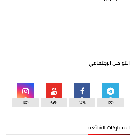
التواصل الإجتماعي
107k
545k
142k
127k
المشاركات الشائعة