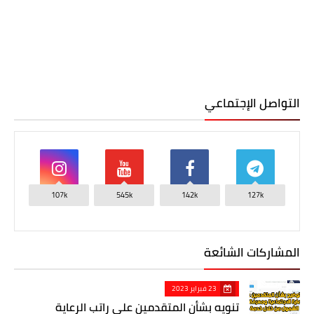
التواصل الإجتماعي
107k
545k
142k
127k
المشاركات الشائعة
23 فبراير 2023
تنويه بشأن المتقدمين على راتب الرعاية