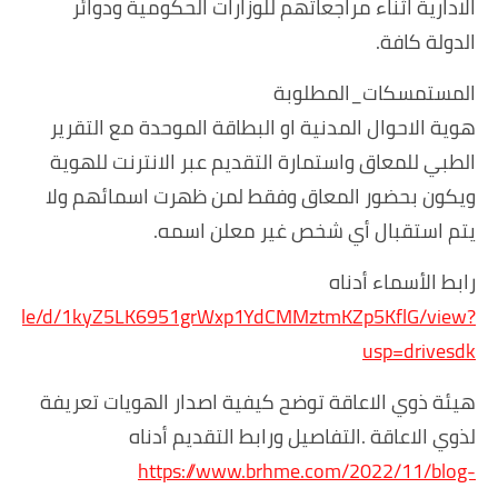
الادارية اثناء مراجعاتهم للوزارات الحكومية ودوائر
الدولة كافة.
المستمسكات_المطلوبة
هوية الاحوال المدنية او البطاقة الموحدة مع التقرير
الطبي للمعاق واستمارة التقديم عبر الانترنت للهوية
ويكون بحضور المعاق وفقط لمن ظهرت اسمائهم ولا
يتم استقبال أي شخص غير معلن اسمه.
رابط الأسماء أدناه
.com/file/d/1kyZ5LK6951grWxp1YdCMMztmKZp5KflG/view?
usp=drivesdk
هيئة ذوي الاعاقة توضح كيفية اصدار الهويات تعريفة
لذوي الاعاقة .التفاصيل ورابط التقديم أدناه
https://www.brhme.com/2022/11/blog-