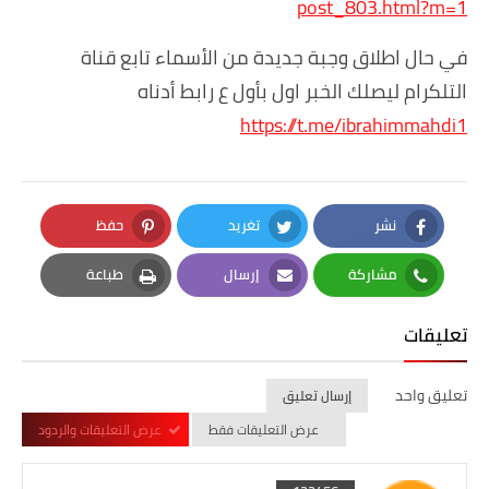
post_803.html?m=1
في حال اطلاق وجبة جديدة من الأسماء تابع قناة
التلكرام ليصلك الخبر اول بأول ع رابط أدناه
https://t.me/ibrahimmahdi1
نشر
تغريد
حفظ
Pinterest
Twitter
Facebook
مشاركة
إرسال
طباعة
Print
Email
Whatsapp
تعليقات
تعليق واحد
إرسال تعليق
عرض التعليقات فقط
عرض التعليقات والردود