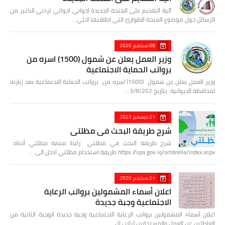
آلية التقديم على المنحة الجديدة اخواني اخواتي تردني الكثير من
الرسائل حول موضوع المنحة الطوارئ التي اطلقتها (خلي…
08 سبتمبر 2020
وزير العمل يعلن عن شمول (1500) اسره من
برواتب الحماية الاجتماعية
وزير العمل يعلن عن شمول (1500) اسره من برواتب الحماية الاجتماعية بعد زيارته
لمحافظة الديوانية بتاريخ 3/8/202…
21 ديسمبر 2023
شرح طريقة البحث في مظلتي
شرح طريقة البحث في مظلتي رابط منصة مظلتي أدناه
https://spa.gov.iq/umbrella/index.aspx طريقة استخدام مظلتي ادخل الى …
21 سبتمبر 2020
اعلان أسماء المشمولين برواتب الرعاية
الاجتماعية وجبة جديدة
اعلان أسماء المشمولين برواتب الرعاية الاجتماعية وجبة جديدة الوجبة الثانية من
العاطلين عن العمل والمستحقين لراتب ال…