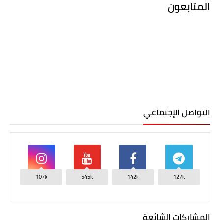
المتابعون
التواصل الإجتماعي
107k
545k
142k
127k
المشاركات الشائعة