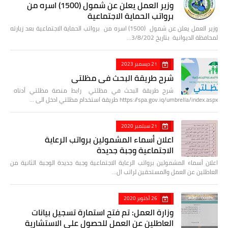
وزير العمل يعلن عن شمول (1500) اسره من
برواتب الحماية الاجتماعية
وزير العمل يعلن عن شمول (1500) اسره من برواتب الحماية الاجتماعية بعد زيارته
لمحافظة الديوانية بتاريخ 3/8/202…
21 ديسمبر 2023
شرح طريقة البحث في مظلتي
شرح طريقة البحث في مظلتي رابط منصة مظلتي أدناه
https://spa.gov.iq/umbrella/index.aspx طريقة استخدام مظلتي ادخل الى …
21 سبتمبر 2020
اعلان أسماء المشمولين برواتب الرعاية
الاجتماعية وجبة جديدة
اعلان أسماء المشمولين برواتب الرعاية الاجتماعية وجبة جديدة الوجبة الثانية من
العاطلين عن العمل والمستحقين لراتب ال…
26 أكتوبر 2020
وزارة العمل: تم فتح استمارة تسجيل بيانات
العاطلين عن العمل للحصول على الاستشارية