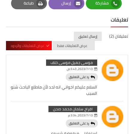
مشاركة
إرسال
طباعة
Print
Email
Whatsapp
تعليقات
تعليقان (2)
إرسال تعليق
عرض التعليقات فقط
عرض التعليقات والردود
موسى جميل موسى خلف
13‏/7‏/2023، 5:43 ص
رد على التعليق
السلام عليكم اخواني انه لحد لأن ماطلع الباحث شنو
السبب
افراح سلمان محمد صحن
13‏/7‏/2023، 3:34 م
رد على التعليق
استمارتي مرفوضة شسوي