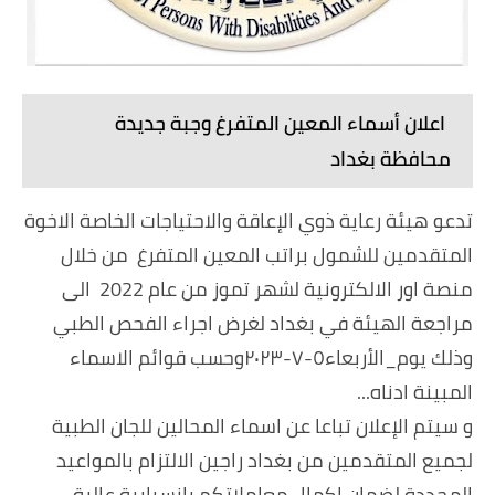
اعلان أسماء المعين المتفرغ وجبة جديدة
محافظة بغداد
تدعو هيئة رعاية ذوي الإعاقة والاحتياجات الخاصة الاخوة
المتقدمين للشمول براتب المعين المتفرغ من خلال
منصة اور الالكترونية لشهر تموز من عام 2022 الى
مراجعة الهيئة في بغداد لغرض اجراء الفحص الطبي
وذلك يوم_الأربعاء٥-٧-٢٠٢٣وحسب قوائم الاسماء
المبينة ادناه...
و سيتم الإعلان تباعا عن اسماء المحالين للجان الطبية
لجميع المتقدمين من بغداد راجين الالتزام بالمواعيد
المحددة لضمان اكمال معاملاتكم بإنسيابية عالية .