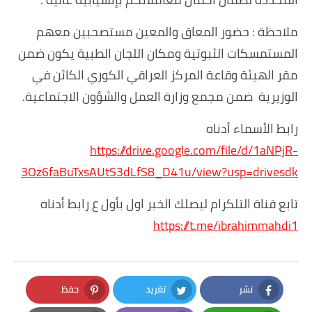
ملاحظة : حضور المعاق والمعين مستصحبين معهم
المستمسكات الثبوتية ومكان اللجان الطبية يكون ضمن
مقر الهيئة وقاعة المركز العراقي الكوري الكائن في
الوزيرية ضمن مجمع وزارة العمل والشؤون الاجتماعية.
رابط الأسماء أدناه
https://drive.google.com/file/d/1aNPjR-
3Oz6faBuTxsAUtS3dLfS8_D41u/view?usp=drivesdk
تابع قناة التلكرام ليصلك الخبر اول بأول ع رابط أدناه
https://t.me/ibrahimmahdi1
نشر
تغريد
حفظ
Pinterest
Twitter
Facebook