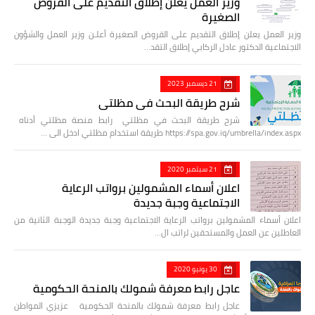
وزير العمل يعلن إطلاق التقديم على القروض
الصغيرة
وزير العمل يعلن إطلاق التقديم على القروض الصغيرة أعلـن وزير العمل والشؤون
الاجتماعية الدكتور عادل الركابي إطلاق التقد…
21 ديسمبر 2023
شرح طريقة البحث في مظلتي
شرح طريقة البحث في مظلتي رابط منصة مظلتي أدناه
https://spa.gov.iq/umbrella/index.aspx طريقة استخدام مظلتي ادخل الى …
21 سبتمبر 2020
اعلان أسماء المشمولين برواتب الرعاية
الاجتماعية وجبة جديدة
اعلان أسماء المشمولين برواتب الرعاية الاجتماعية وجبة جديدة الوجبة الثانية من
العاطلين عن العمل والمستحقين لراتب ال…
30 يونيو 2020
عاجل رابط معرفة شمولك بالمنحة الحكومية
عاجل رابط معرفة شمولك بالمنحة الحكومية عزيزي المواطن