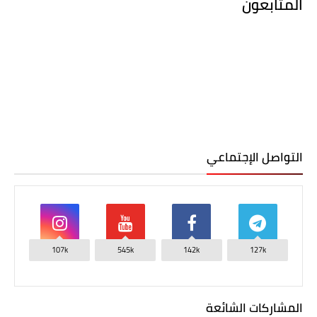
المتابعون
التواصل الإجتماعي
107k
545k
142k
127k
المشاركات الشائعة