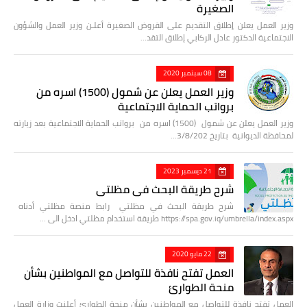
الصغيرة
وزير العمل يعلن إطلاق التقديم على القروض الصغيرة أعلـن وزير العمل والشؤون
الاجتماعية الدكتور عادل الركابي إطلاق التقد…
08 سبتمبر 2020
وزير العمل يعلن عن شمول (1500) اسره من
برواتب الحماية الاجتماعية
وزير العمل يعلن عن شمول (1500) اسره من برواتب الحماية الاجتماعية بعد زيارته
لمحافظة الديوانية بتاريخ 3/8/202…
21 ديسمبر 2023
شرح طريقة البحث في مظلتي
شرح طريقة البحث في مظلتي رابط منصة مظلتي أدناه
https://spa.gov.iq/umbrella/index.aspx طريقة استخدام مظلتي ادخل الى …
22 مايو 2020
العمل تفتح نافذة للتواصل مع المواطنين بشأن
منحة الطوارئ
العمل تفتح نافذة للتواصل مع المواطنين بشأن منحة الطوارئ أعلنت وزارة العمل