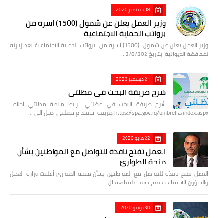
08 سبتمبر 2020
وزير العمل يعلن عن شمول (1500) اسره من
برواتب الحماية الاجتماعية
وزير العمل يعلن عن شمول (1500) اسره من برواتب الحماية الاجتماعية بعد زيارته
لمحافظة الديوانية بتاريخ 3/8/202…
21 ديسمبر 2023
شرح طريقة البحث في مظلتي
شرح طريقة البحث في مظلتي رابط منصة مظلتي أدناه
https://spa.gov.iq/umbrella/index.aspx طريقة استخدام مظلتي ادخل الى …
22 مايو 2020
العمل تفتح نافذة للتواصل مع المواطنين بشأن
منحة الطوارئ
العمل تفتح نافذة للتواصل مع المواطنين بشأن منحة الطوارئ أعلنت وزارة العمل
والشؤون الاجتماعية فتح صفحة لمتابعة ال…
30 يونيو 2020