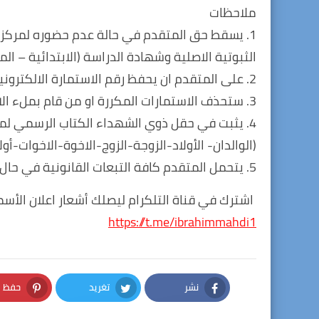
ملاحظات
1. يسقط حق المتقدم في حالة عدم حضوره لمركز 
الثبوتية الاصلية وشهادة الدراسة (الابتدائية – ا
2. على المتقدم ان يحفظ رقم الاستمارة الالكترونية والاحتفاظ بنسخة منها لديه.
3. ستحذف الاستمارات المكررة او من قام بملء الاستمارة بمعلومات غير صحيحة.
4. يثبت في حقل ذوي الشهداء الكتاب الرسمي ل
(الوالدان- الأولاد-الزوجة-الزوج-الاخوة-الاخوات-أولاد
5. يتحمل المتقدم كافة التبعات القانونية في حال ملء الاستمارة بالمعلومات غير الصحيحة.
اشترك في قناة التلكرام ليصلك أشعار اعلان الأسما
https://t.me/ibrahimmahdi1
نشر
تغريد
حفظ
nterest
Twitter
Facebook