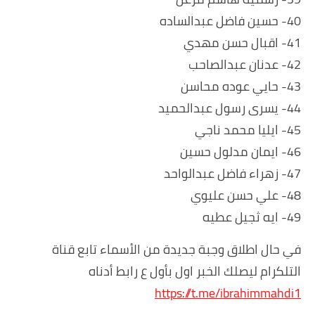
40- حسين فاضل عبدالساده
41- اقبال حسن مهدي
42- عدنان عبدالصاحب
43- حايي عوده محاسن
44- يسرى رسول عبدالحميد
45- ايليا محمد ناجي
46- ايمان مدلول حسين
47- زهراء فاضل عبدالواحد
48- علي حسن عليوي
49- ايه ثجيل عطيه
في حال اطلاق وجبة جديدة من الأسماء تابع قناة
التلكرام ليصلك الخبر اول بأول ع رابط أدناه
https://t.me/ibrahimmahdi1