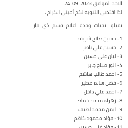
الاحد الموافق 2023-09-24
لذا اقتضى التنويه لكم أحبتي الكرام .
تقبلوا_تحيات_وحدة_اعلام_قسم_ذي_قار
1- حسين صلاح شريف
2- حسين علي ناصر
3- ليان علي حسين
4- انور صباح جابر
5- احمد طالب هاشم
6- فضل سالم مطير
7- احمد علي داخل
8- زهراء محمد خماط
9- ايمن محمد لطيف
10- فؤاد محمود كاظم
11- فؤاد غني حسين