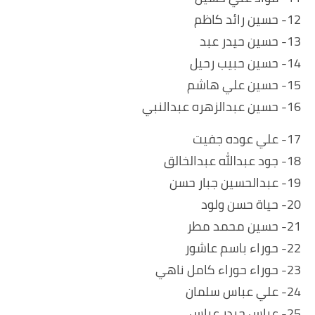
12- حسين رائد كاظم
13- حسين حيدر عبد
14- حسين حبيب رحيل
15- حسين علي هاشم
16- حسين عبدالزهره عبدالنبي
17- علي عوده جفيت
18- جود عبدالله عبدالخالق
19- عبدالحسين جبار حسن
20- حياة حسن ولود
21- حسين محمد مطر
22- حوراء باسم عاشور
23- حوراء حوراء كامل ناهي
24- علي عباس سلمان
25- عباس حيدر عباس