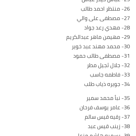
26- منتظر احمد طالب
27- مصطفى على والي
28- مهدي رعد جواد
29- مهيمن ماهر عبدالكريم
30- محمد مهند عبد خوير
31- مصطفى طالب حمود
32- جلال ثجيل مطر
33- فاطمه جاسب
34- جويره ذياب طلب
35- نبأ محمد سمير
36- عامر يوسف فرحان
37- رقيه قيس سالم
38- زينب قيس عبد
39- رسميه هاشم مزعل