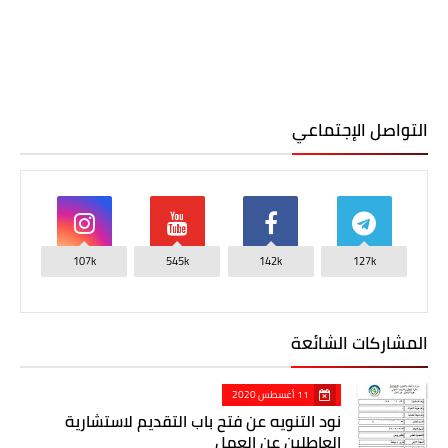
التواصل الإجتماعي
107k
545k
142k
127k
المشاركات الشائعة
11 أغسطس 2020
نود التنويه عن فتح باب التقديم لاستشارية
العاطلين عن العمل