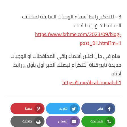
3 - للتذكير رابط اسماء الوجبات السابقة لمختلف
المحافظات ع رابط أدناه
https://www.brhme.com/2023/09/blog-
post_91.html?m=1
هام في حال اعلان أسماء باقي المحافظات او الوجبات
جديدة تابع قناة التلكرام ليصلك الخبر اول بأول ع رابط
أدناه
https://t.me/ibrahimmahdi1
نشر
تغريد
حفظ
Pinterest
Twitter
Facebook
مشاركة
إرسال
طباعة